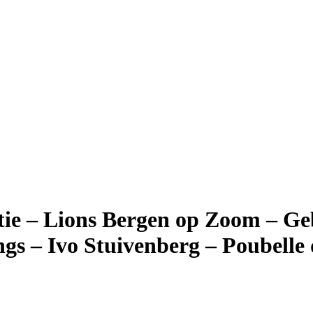
itie – Lions Bergen op Zoom – G
ings – Ivo Stuivenberg – Poubell